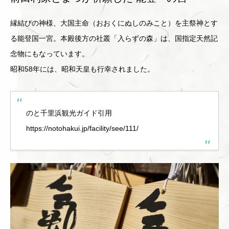
縁結びの神様、大国主命（おおくにぬしのみこと）を主祭神とす
る能登国一宮。本殿後方の社叢「入らずの森」は、国指定天然記
念物にもなっています。
昭和58年には、昭和天皇も行幸されました。
のと千里浜観光ガイド引用
https://notohakui.jp/facility/see/111/