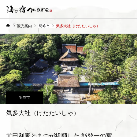
観光案内
羽咋市
気多大社（けたたいしゃ）
羽咋市
気多大社（けたたいしゃ）
前田利家とまつが祈願した 能登一の宮